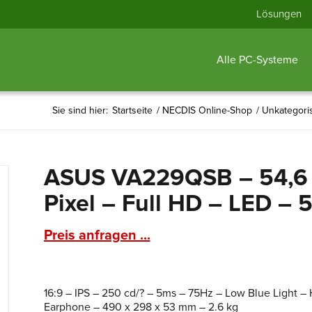
Lösungen
Alle PC-Systeme
Sie sind hier:
Startseite
/
NECDIS Online-Shop
/
Unkategoris
ASUS VA229QSB – 54,6 c
Pixel – Full HD – LED – 
Preis anfragen ...
16:9 – IPS – 250 cd/? – 5ms – 75Hz – Low Blue Light 
Earphone – 490 x 298 x 53 mm – 2.6 kg