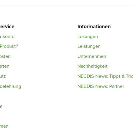
ervice
Informationen
enkonto
Lösungen
Produkt?
Leistungen
osten
Unternehmen
arten
Nachhaltigkeit
utz
NECDIS-News: Tipps & Tri
sbelehrung
NECDIS-News: Partner
m
hmen