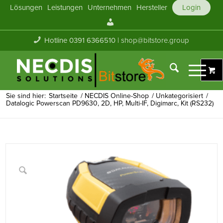
Lösungen
Leistungen
Unternehmen
Hersteller
Login
Mein
Konto
Hotline 0391 6366510 |
shop@bitstore.group
Sie sind hier:
Startseite
/
NECDIS Online-Shop
/
Unkategorisiert
/
Datalogic Powerscan PD9630, 2D, HP, Multi-IF, Digimarc, Kit (RS232)