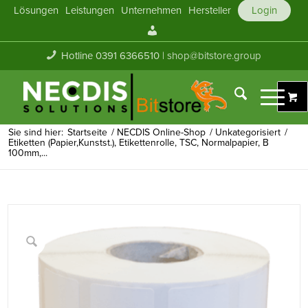
Lösungen
Leistungen
Unternehmen
Hersteller
Login
Mein
Konto
Hotline 0391 6366510 |
shop@bitstore.group
Sie sind hier:
Startseite
/
NECDIS Online-Shop
/
Unkategorisiert
/
Etiketten (Papier,Kunstst.), Etikettenrolle, TSC, Normalpapier, B
100mm,...