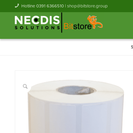
Hotline 0391 6366510 |
shop@bitstore.group
S