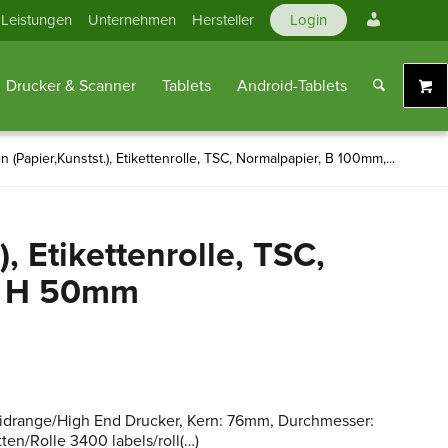
Mein
Leistungen
Unternehmen
Hersteller
Login
Konto
Drucker & Scanner
Tablets
Android-Tablets
en (Papier,Kunstst.), Etikettenrolle, TSC, Normalpapier, B 100mm,...
), Etikettenrolle, TSC,
, H 50mm
 Midrange/High End Drucker, Kern: 76mm, Durchmesser:
n/Rolle 3400 labels/roll(…)