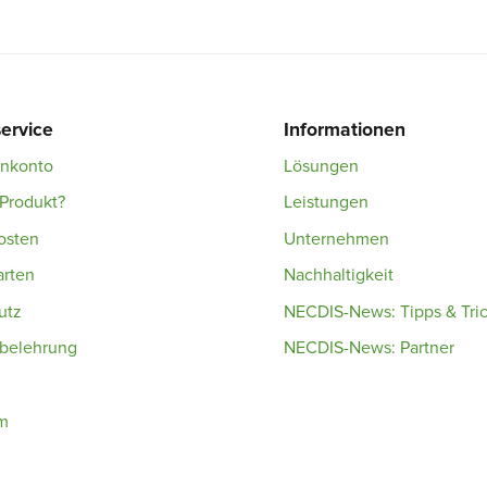
ervice
Informationen
enkonto
Lösungen
Produkt?
Leistungen
osten
Unternehmen
arten
Nachhaltigkeit
utz
NECDIS-News: Tipps & Tri
sbelehrung
NECDIS-News: Partner
m