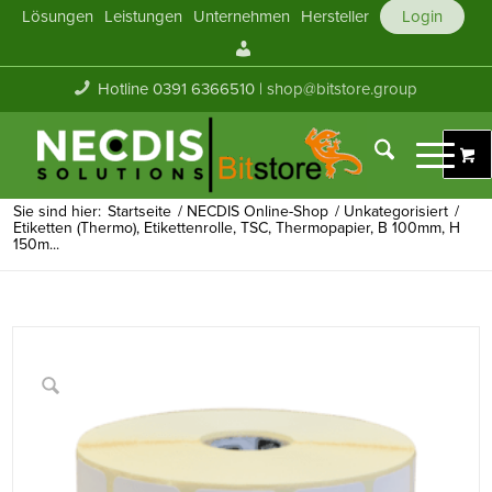
Lösungen
Leistungen
Unternehmen
Hersteller
Login
Mein
Konto
Hotline 0391 6366510 |
shop@bitstore.group
Sie sind hier:
Startseite
/
NECDIS Online-Shop
/
Unkategorisiert
/
Etiketten (Thermo), Etikettenrolle, TSC, Thermopapier, B 100mm, H
150m...