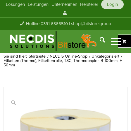
Lösungen
Leistungen
Unternehmen
Hersteller
Login
Mein
Konto
Hotline 0391 6366510 |
shop@bitstore.group
Sie sind hier:
Startseite
/
NECDIS Online-Shop
/
Unkategorisiert
/
Etiketten (Thermo), Etikettenrolle, TSC, Thermopapier, B 100mm, H
50mm