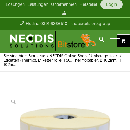
Lösungen
Leistungen
Unternehmen
Hersteller
Login
Mein
Konto
Hotline 0391 6366510 |
shop@bitstore.group
Sie sind hier:
Startseite
/
NECDIS Online-Shop
/
Unkategorisiert
/
Etiketten (Thermo), Etikettenrolle, TSC, Thermopapier, B 102mm, H
102m...