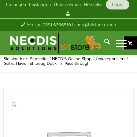
Lösungen
Leistungen
Unternehmen
Hersteller
Login
Mein
Konto
Hotline 0391 6366510 |
shop@bitstore.group
Sie sind hier:
Startseite
/
NECDIS Online-Shop
/
Unkategorisiert
/
Getac Havis Fahrzeug Dock, Tri Pass-through