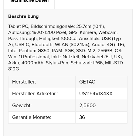
Technische Daten
Beschreibung
Tablet PC, Bildschirmdiagonale: 25,7cm (10,1”),
Auflösung: 1920×1200 Pixel, GPS, Kamera, Webcam,
Pass Through, Helligkeit 1000cd, Anschluß: USB (Typ
A), USB-C, Bluetooth, WLAN (802.11ax), Audio, 4G (LTE),
Intel Pentium G850, RAM: 8GB, SSD: M.2, 256GB, OS:
Win, 11 Professional, inkl.: Netzteil, Netzkabel (EU, UK),
Akku, 4000mAh, Stylus-Pen, Schutzart: IP66, MIL-STD
810G
Hersteller:
GETAC
Hersteller-Artikelnr.:
US1154VIX4XX
Gewicht:
2,5600
Garantie Monate:
36