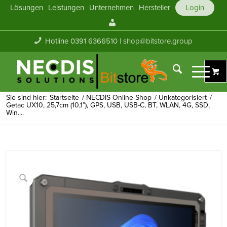
Lösungen
Leistungen
Unternehmen
Hersteller
Login
Mein
Konto
Hotline 0391 6366510 |
shop@bitstore.group
Sie sind hier:
Startseite
/
NECDIS Online-Shop
/
Unkategorisiert
/
Getac UX10, 25,7cm (10,1”), GPS, USB, USB-C, BT, WLAN, 4G, SSD,
Win....