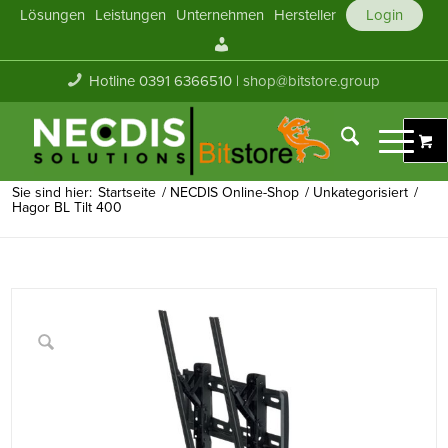
Lösungen
Leistungen
Unternehmen
Hersteller
Login
Mein
Konto
Hotline 0391 6366510 |
shop@bitstore.group
Sie sind hier:
Startseite
/
NECDIS Online-Shop
/
Unkategorisiert
/
Hagor BL Tilt 400