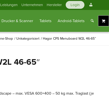
Mein
Leistungen
Unternehmen
Hersteller
Login
Konto
Drucker & Scanner
Tablets
Android-Tablets
ine-Shop
/
Unkategorisiert
/
Hagor CPS Menuboard W2L 46-65″
2L 46-65″
dscape – max. VESA 600×400 – 50 kg max. Traglast (je