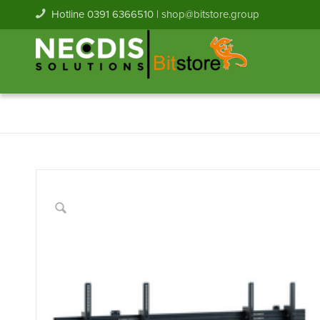
Hotline 0391 6366510 |
shop@bitstore.group