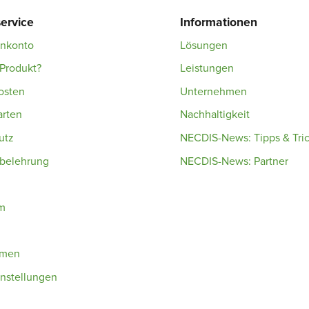
ervice
Informationen
enkonto
Lösungen
Produkt?
Leistungen
osten
Unternehmen
arten
Nachhaltigkeit
utz
NECDIS-News: Tipps & Tri
sbelehrung
NECDIS-News: Partner
m
hmen
nstellungen