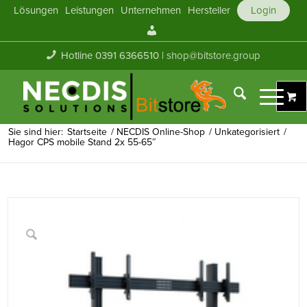
Lösungen
Leistungen
Unternehmen
Hersteller
Login
Mein
Konto
Hotline 0391 6366510 |
shop@bitstore.group
Sie sind hier:
Startseite
/
NECDIS Online-Shop
/
Unkategorisiert
/
Hagor CPS mobile Stand 2x 55-65″