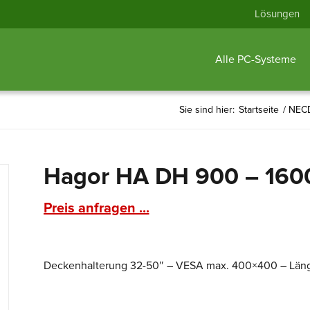
Lösungen
Alle PC-Systeme
Sie sind hier:
Startseite
/
NECD
Hagor HA DH 900 – 160
Preis anfragen ...
Deckenhalterung 32-50″ – VESA max. 400×400 – Län