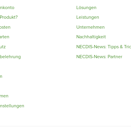
enkonto
Lösungen
Produkt?
Leistungen
osten
Unternehmen
arten
Nachhaltigkeit
utz
NECDIS-News: Tipps & Tri
sbelehrung
NECDIS-News: Partner
m
hmen
nstellungen