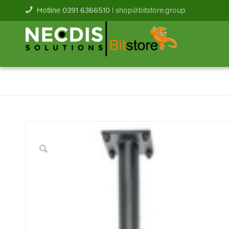
Hotline 0391 6366510 |
shop@bitstore.group