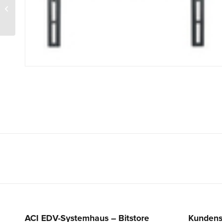
Hagor vis-it portrait 49 –
55″
ACI EDV-Systemhaus – Bitstore
Kundens