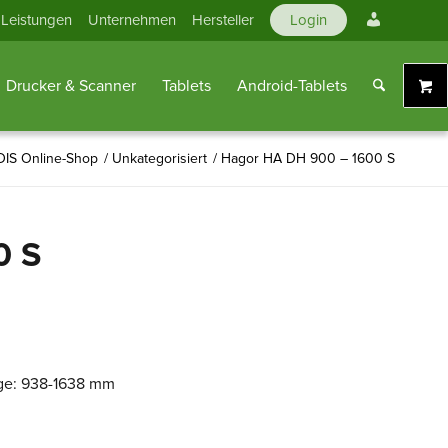
Mein
Leistungen
Unternehmen
Hersteller
Login
Konto
Drucker & Scanner
Tablets
Android-Tablets
IS Online-Shop
/
Unkategorisiert
/
Hagor HA DH 900 – 1600 S
0 S
ge: 938-1638 mm