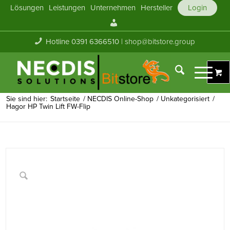
Lösungen
Leistungen
Unternehmen
Hersteller
Login
Mein
Konto
Hotline 0391 6366510 |
shop@bitstore.group
Sie sind hier:
Startseite
/
NECDIS Online-Shop
/
Unkategorisiert
/
Hagor HP Twin Lift FW-Flip