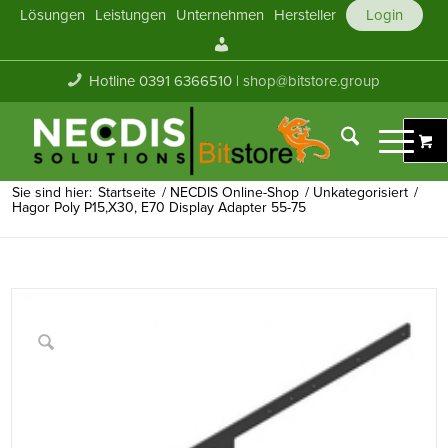
Lösungen
Leistungen
Unternehmen
Hersteller
Login
Mein
Konto
Hotline 0391 6366510 |
shop@bitstore.group
Sie sind hier:
Startseite
/
NECDIS Online-Shop
/
Unkategorisiert
/
Hagor Poly P15,X30, E70 Display Adapter 55-75