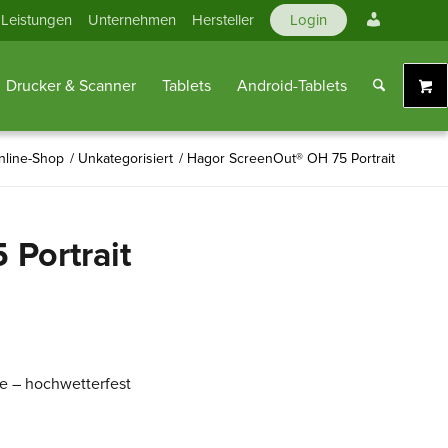
Mein
Leistungen
Unternehmen
Hersteller
Login
Konto
Drucker & Scanner
Tablets
Android-Tablets
line-Shop
/
Unkategorisiert
/
Hagor ScreenOut® OH 75 Portrait
Portrait
e – hochwetterfest