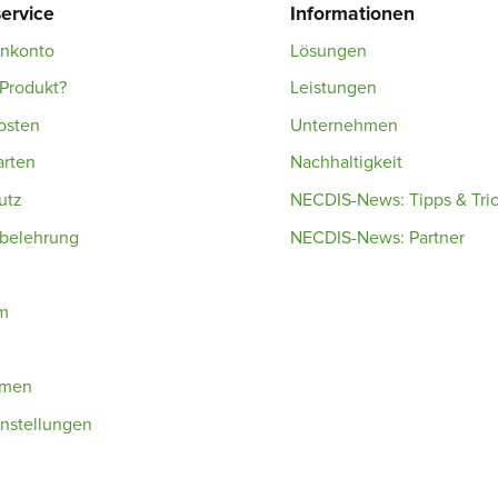
ervice
Informationen
enkonto
Lösungen
Produkt?
Leistungen
osten
Unternehmen
arten
Nachhaltigkeit
utz
NECDIS-News: Tipps & Tri
sbelehrung
NECDIS-News: Partner
m
hmen
nstellungen