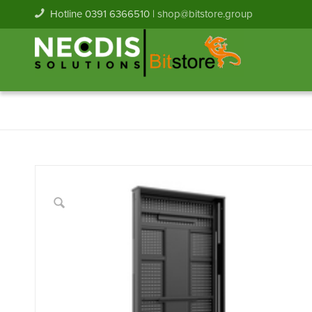
Hotline 0391 6366510 |
shop@bitstore.group