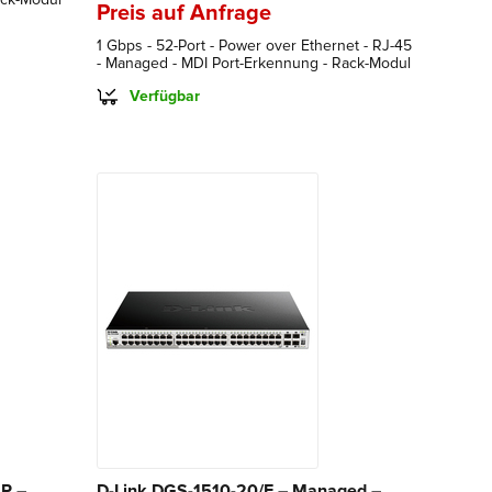
Preis auf Anfrage
1 Gbps - 52-Port - Power over Ethernet - RJ-45
- Managed - MDI Port-Erkennung - Rack-Modul
Verfügbar
P –
D-Link DGS-1510-20/E – Managed –