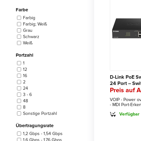
Farbe
Farbig
Farbig; Weiß
Grau
Schwarz
Weiß
Portzahl
1
12
16
D-Link PoE S
2
24 Port – Swi
24
Preis auf 
3 - 6
VOIP - Power ov
48
- MDI Port-Erke
8
Sonstige Portzahl
Verfügbar
Übertragungsrate
1,2 Gbps - 1,54 Gbps
1,6 Gbps - 1,76 Gbps