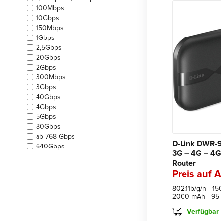
100Mbps
10Gbps
150Mbps
1Gbps
2,5Gbps
20Gbps
2Gbps
300Mbps
3Gbps
40Gbps
4Gbps
5Gbps
80Gbps
ab 768 Gbps
D-Link DWR-93
640Gbps
3G – 4G – 4G
Router
Preis auf 
802.11b/g/n - 15
2000 mAh - 95
Verfügbar