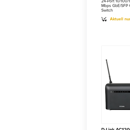
24-Port 10/100
Mbps GbE/SFP 
Switch
Aktuell nu
D-Link AC1200