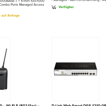
/1000BASE-T + 4-Port 100/1000
Combo Ports Managed Access
Verfügbar
r auf Anfrage
 – Wi-Fi 5 (802.11ac) –
D-Link Web Smart DGS-1210-08