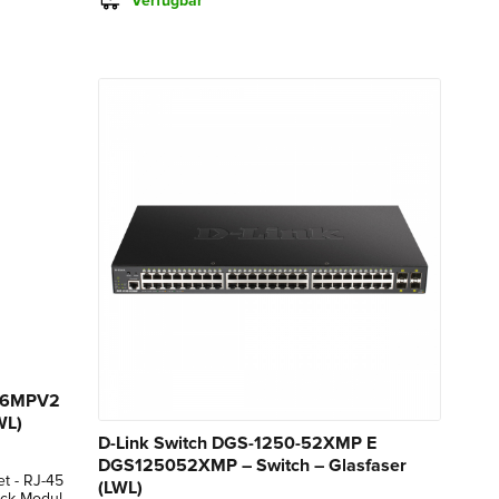
Verfügbar
-26MPV2
WL)
D-Link Switch DGS-1250-52XMP E
DGS125052XMP – Switch – Glasfaser
et - RJ-45
(LWL)
ack-Modul