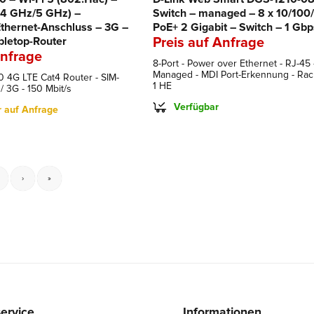
,4 GHz/5 GHz) –
Switch – managed – 8 x 10/100
thernet-Anschluss – 3G –
PoE+ 2 Gigabit – Switch – 1 Gbp
bletop-Router
Preis auf Anfrage
Anfrage
8-Port - Power over Ethernet - RJ-45 
Managed - MDI Port-Erkennung - Rac
 4G LTE Cat4 Router - SIM-
1 HE
/ 3G - 150 Mbit/s
Verfügbar
r auf Anfrage
›
»
ervice
Informationen