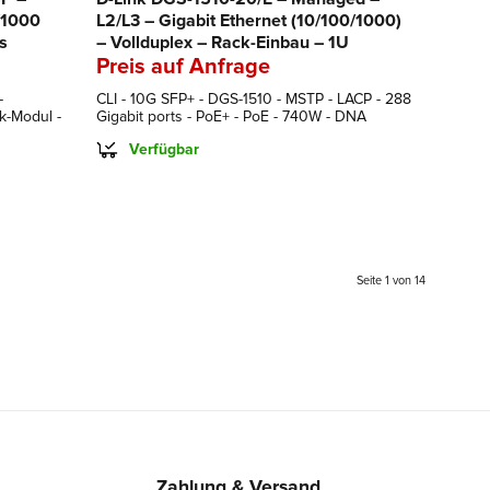
/1000
L2/L3 – Gigabit Ethernet (10/100/1000)
s
– Vollduplex – Rack-Einbau – 1U
Preis auf Anfrage
-
CLI - 10G SFP+ - DGS-1510 - MSTP - LACP - 288
k-Modul -
Gigabit ports - PoE+ - PoE - 740W - DNA
Verfügbar
Seite 1 von 14
Zahlung & Versand