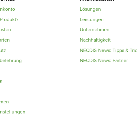
enkonto
Lösungen
Produkt?
Leistungen
osten
Unternehmen
arten
Nachhaltigkeit
utz
NECDIS-News: Tipps & Tri
sbelehrung
NECDIS-News: Partner
m
hmen
nstellungen