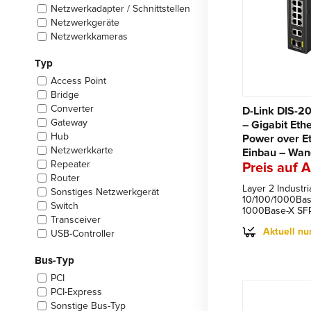
Netzwerkadapter / Schnittstellen
Netzwerkgeräte
Netzwerkkameras
Typ
Access Point
Bridge
Converter
D-Link DIS-2
Gateway
– Gigabit Eth
Hub
Power over Et
Netzwerkkarte
Einbau – Wa
Repeater
Preis auf 
Router
Layer 2 Industr
Sonstiges Netzwerkgerät
10/100/1000Base
Switch
1000Base-X SFP
Transceiver
Aktuell nu
USB-Controller
Bus-Typ
PCI
PCI-Express
Sonstige Bus-Typ