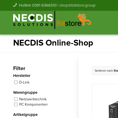
Hotline 0391 6366510 |
shop@bitstore.group
NECDIS Online-Shop
Filter
Sortieren nach
St
Hersteller
D-Link
Warengruppe
Netzwerktechnik
PC Komponenten
Artikelgruppe