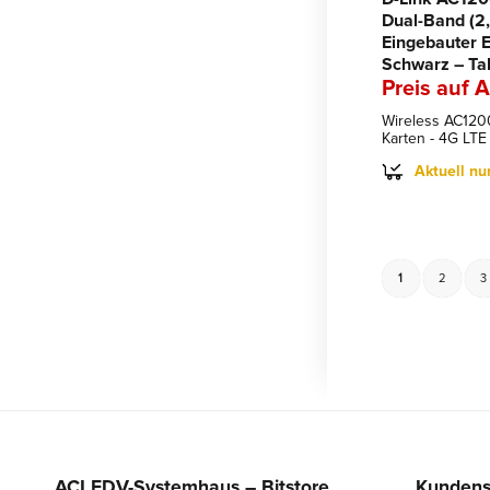
Dual-Band (2
Eingebauter E
Schwarz – Ta
Preis auf 
Wireless AC1200
Karten - 4G LTE 
Aktuell nu
1
2
3
ACI EDV-Systemhaus – Bitstore
Kundens