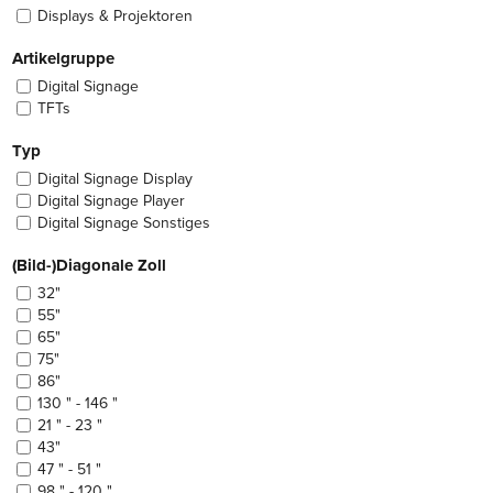
Displays & Projektoren
Artikelgruppe
Digital Signage
TFTs
Typ
Digital Signage Display
Digital Signage Player
Digital Signage Sonstiges
(Bild-)Diagonale Zoll
32"
55"
65"
75"
86"
130 " - 146 "
21 " - 23 "
43"
47 " - 51 "
98 " - 120 "