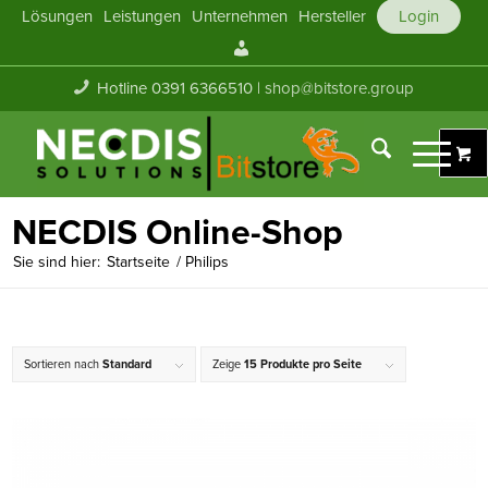
Lösungen
Leistungen
Unternehmen
Hersteller
Login
Mein
Konto
Hotline 0391 6366510 |
shop@bitstore.group
NECDIS Online-Shop
Sie sind hier:
Startseite
/
Philips
Sortieren nach
Standard
Zeige
15 Produkte pro Seite