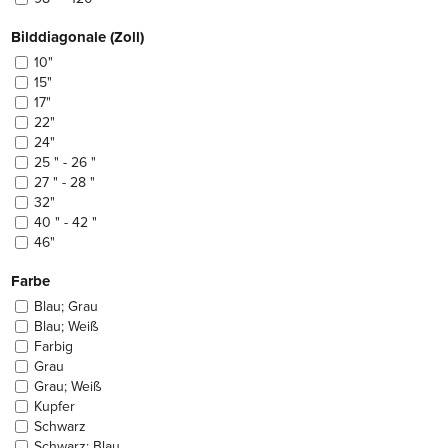
Bilddiagonale (Zoll)
10"
15"
17"
22"
24"
25 " - 26 "
27 " - 28 "
32"
40 " - 42 "
46"
Farbe
Blau; Grau
Blau; Weiß
Farbig
Grau
Grau; Weiß
Kupfer
Schwarz
Schwarz; Blau