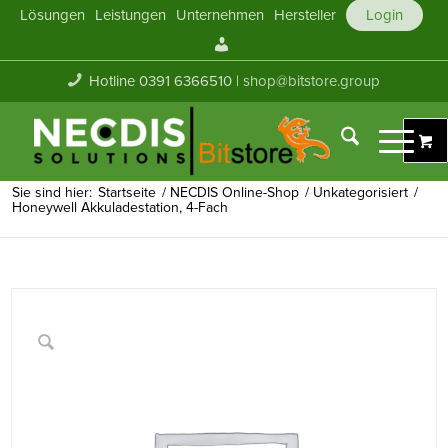
Lösungen
Leistungen
Unternehmen
Hersteller
Login
Mein
Konto
Hotline 0391 6366510 |
shop@bitstore.group
Sie sind hier:
Startseite
/
NECDIS Online-Shop
/
Unkategorisiert
/
Honeywell Akkuladestation, 4-Fach