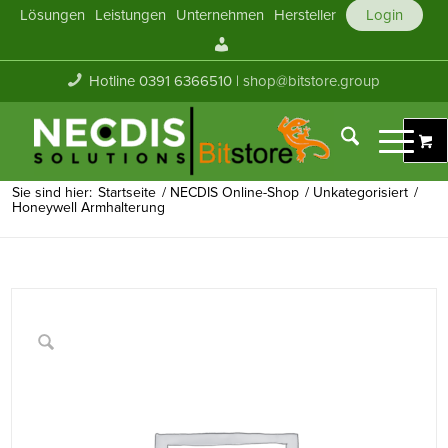
Lösungen
Leistungen
Unternehmen
Hersteller
Login
Mein
Konto
Hotline 0391 6366510 |
shop@bitstore.group
Sie sind hier:
Startseite
/
NECDIS Online-Shop
/
Unkategorisiert
/
Honeywell Armhalterung