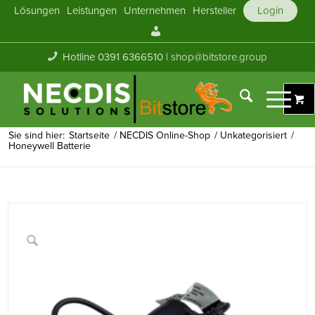
Lösungen
Leistungen
Unternehmen
Hersteller
Login
Mein
Konto
Hotline 0391 6366510 |
shop@bitstore.group
Sie sind hier:
Startseite
/
NECDIS Online-Shop
/
Unkategorisiert
/
Honeywell Batterie