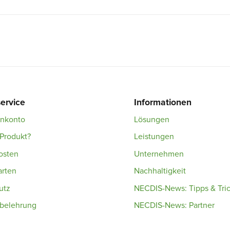
ervice
Informationen
enkonto
Lösungen
Produkt?
Leistungen
osten
Unternehmen
arten
Nachhaltigkeit
utz
NECDIS-News: Tipps & Tri
sbelehrung
NECDIS-News: Partner