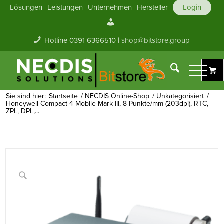
Lösungen
Leistungen
Unternehmen
Hersteller
Login
Mein
Konto
Hotline 0391 6366510 |
shop@bitstore.group
Sie sind hier:
Startseite
/
NECDIS Online-Shop
/
Unkategorisiert
/
Honeywell Compact 4 Mobile Mark III, 8 Punkte/mm (203dpi), RTC,
ZPL, DPL,...