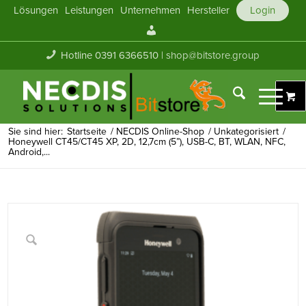
Lösungen
Leistungen
Unternehmen
Hersteller
Login
Mein
Konto
Hotline 0391 6366510 |
shop@bitstore.group
Sie sind hier:
Startseite
/
NECDIS Online-Shop
/
Unkategorisiert
/
Honeywell CT45/CT45 XP, 2D, 12,7cm (5”), USB-C, BT, WLAN, NFC,
Android,...