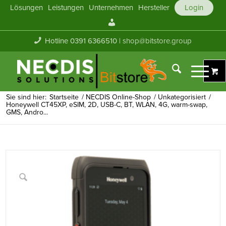
Lösungen
Leistungen
Unternehmen
Hersteller
Login
Mein
Konto
Hotline 0391 6366510 |
shop@bitstore.group
Sie sind hier:
Startseite
/
NECDIS Online-Shop
/
Unkategorisiert
/
Honeywell CT45XP, eSIM, 2D, USB-C, BT, WLAN, 4G, warm-swap,
GMS, Andro...