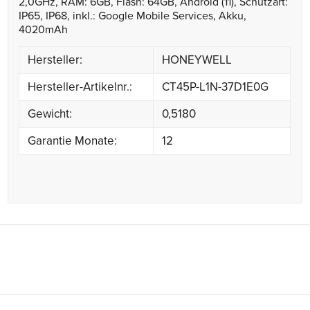
2,0GHz, RAM: 6GB, Flash: 64GB, Android (11), Schutzart:
IP65, IP68, inkl.: Google Mobile Services, Akku,
4020mAh
Hersteller:
HONEYWELL
Hersteller-Artikelnr.:
CT45P-L1N-37D1E0G
Gewicht:
0,5180
Garantie Monate:
12