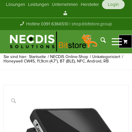
Lösungen
Leistungen
Unternehmen
Hersteller
Login
Mein
Konto
Hotline 0391 6366510 |
shop@bitstore.group
Sie sind hier:
Startseite
/
NECDIS Online-Shop
/
Unkategorisiert
/
Honeywell CW45, 11,9cm (4,7”), BT (BLE), NFC, Android, RB