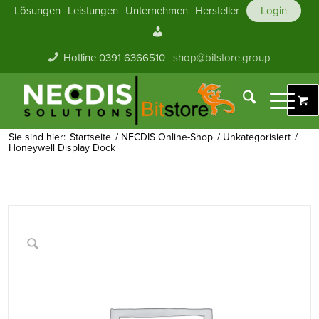
Lösungen
Leistungen
Unternehmen
Hersteller
Login
Mein
Konto
Hotline 0391 6366510 |
shop@bitstore.group
Sie sind hier:
Startseite
/
NECDIS Online-Shop
/
Unkategorisiert
/
Honeywell Display Dock