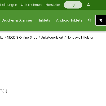
Mein
Leistungen
Unternehmen
Hersteller
Login
Konto
Drucker & Scanner
Tablets
Android-Tablets
ite
/
NECDIS Online-Shop
/
Unkategorisiert
/
Honeywell Holster
f)(…)