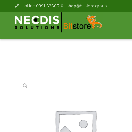
Hotline 0391 6366510 |
shop@bitstore.group