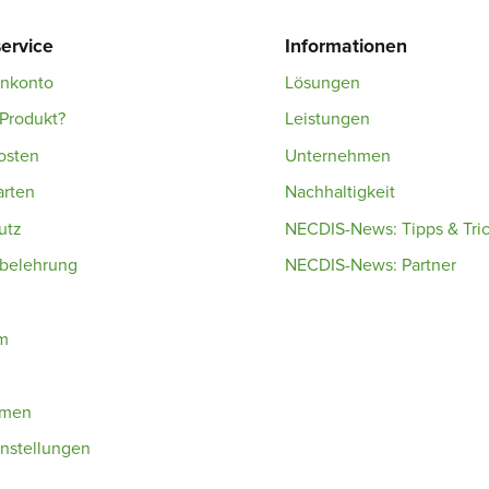
ervice
Informationen
enkonto
Lösungen
Produkt?
Leistungen
osten
Unternehmen
arten
Nachhaltigkeit
utz
NECDIS-News: Tipps & Tri
sbelehrung
NECDIS-News: Partner
m
hmen
nstellungen