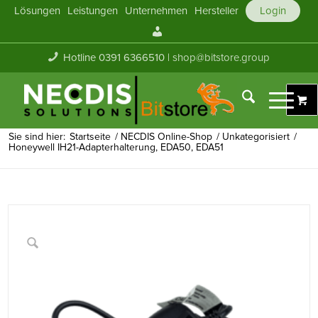
Lösungen
Leistungen
Unternehmen
Hersteller
Login
Mein
Konto
Hotline 0391 6366510 |
shop@bitstore.group
Sie sind hier:
Startseite
/
NECDIS Online-Shop
/
Unkategorisiert
/
Honeywell IH21-Adapterhalterung, EDA50, EDA51