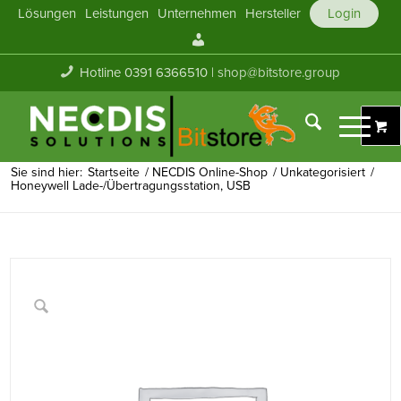
Lösungen
Leistungen
Unternehmen
Hersteller
Login
Mein
Konto
Hotline 0391 6366510 |
shop@bitstore.group
Sie sind hier:
Startseite
/
NECDIS Online-Shop
/
Unkategorisiert
/
Honeywell Lade-/Übertragungsstation, USB