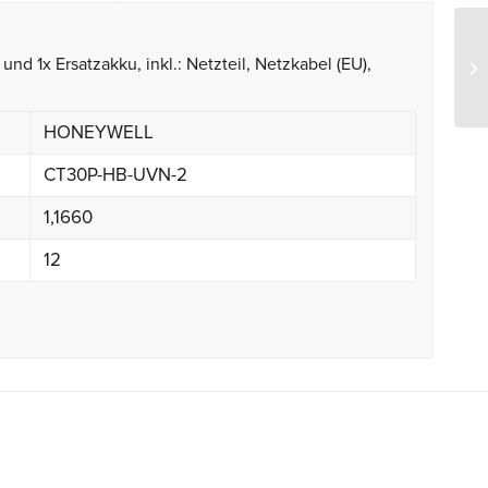
Ho
und 1x Ersatzakku, inkl.: Netzteil, Netzkabel (EU),
U
HONEYWELL
CT30P-HB-UVN-2
1,1660
12