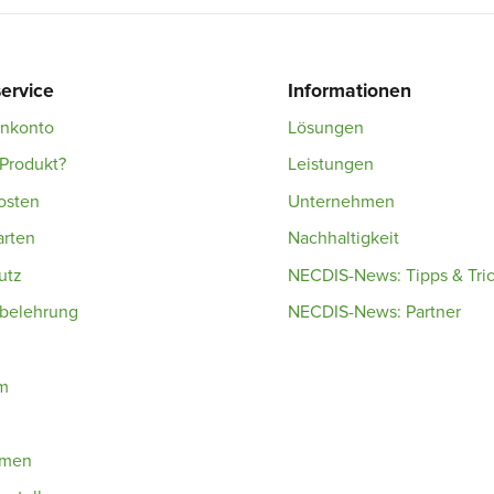
ervice
Informationen
enkonto
Lösungen
Produkt?
Leistungen
osten
Unternehmen
arten
Nachhaltigkeit
utz
NECDIS-News: Tipps & Tri
sbelehrung
NECDIS-News: Partner
m
hmen