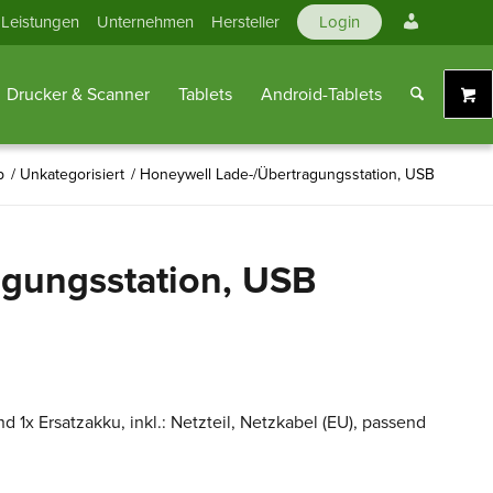
Mein
Leistungen
Unternehmen
Hersteller
Login
Konto
Drucker & Scanner
Tablets
Android-Tablets
p
/
Unkategorisiert
/
Honeywell Lade-/Übertragungsstation, USB
agungsstation, USB
d 1x Ersatzakku, inkl.: Netzteil, Netzkabel (EU), passend