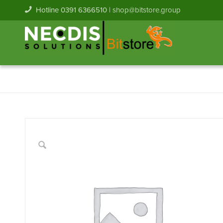
Hotline 0391 6366510 |
shop@bitstore.group