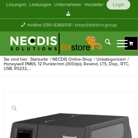
Lösungen
Leistungen
Unternehmen
Hersteller
Login
Mein
Konto
Hotline 0391 6366510 |
shop@bitstore.group
Sie sind hier:
Startseite
/
NECDIS Online-Shop
/
Unkategorisiert
/
Honeywell PM65, 12 Punkte/mm (300dpi), Rewind, LTS, Disp., RTC,
USB, RS232,...