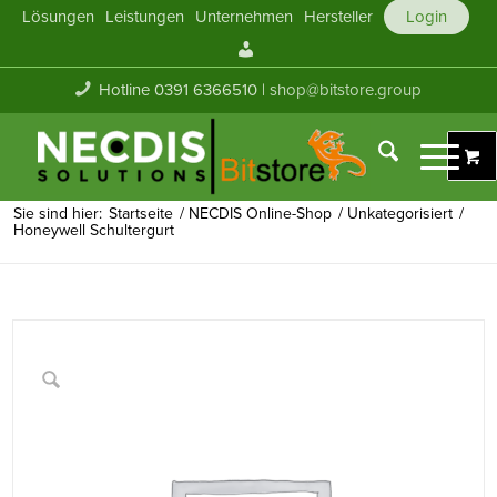
Lösungen
Leistungen
Unternehmen
Hersteller
Login
Mein
Konto
Hotline 0391 6366510 |
shop@bitstore.group
Sie sind hier:
Startseite
/
NECDIS Online-Shop
/
Unkategorisiert
/
Honeywell Schultergurt