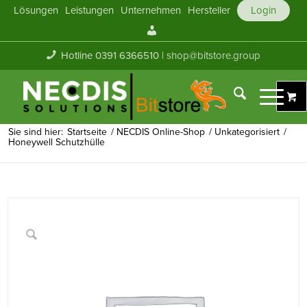
Lösungen
Leistungen
Unternehmen
Hersteller
Login
Mein
Konto
Hotline 0391 6366510 |
shop@bitstore.group
Sie sind hier:
Startseite
/
NECDIS Online-Shop
/
Unkategorisiert
/
Honeywell Schutzhülle