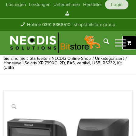
Lösungen
Leistungen
Unternehmen
Hersteller
Login
Mein
Konto
Hotline 0391 6366510 |
shop@bitstore.group
Sie sind hier:
Startseite
/
NECDIS Online-Shop
/
Unkategorisiert
/
Honeywell Solaris XP 7990G, 2D, EAS, vertikal, USB, RS232, Kit
(USB)