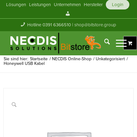
Lösungen
Leistungen
Unternehmen
Hersteller
Login
Mein
Konto
Hotline 0391 6366510 |
shop@bitstore.group
Sie sind hier:
Startseite
/
NECDIS Online-Shop
/
Unkategorisiert
/
Honeywell USB Kabel