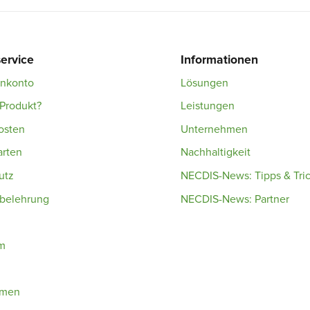
ervice
Informationen
enkonto
Lösungen
Produkt?
Leistungen
osten
Unternehmen
arten
Nachhaltigkeit
utz
NECDIS-News: Tipps & Tri
sbelehrung
NECDIS-News: Partner
m
hmen