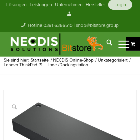
Lösungen
Leistungen
Unternehmen
Hersteller
Login
Mein
Konto
Hotline 0391 6366510 |
shop@bitstore.group
Sie sind hier:
Startseite
/
NECDIS Online-Shop
/
Unkategorisiert
/
Lenovo ThinkPad P1 – Lade-/Dockingstation