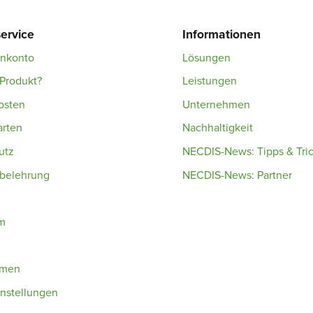
ervice
Informationen
enkonto
Lösungen
Produkt?
Leistungen
osten
Unternehmen
arten
Nachhaltigkeit
utz
NECDIS-News: Tipps & Tri
sbelehrung
NECDIS-News: Partner
m
hmen
nstellungen