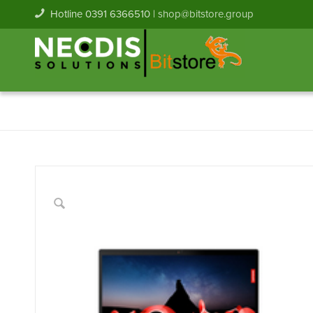
Hotline 0391 6366510 |
shop@bitstore.group