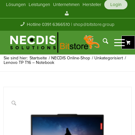
Lösungen
Leistungen
Unternehmen
Hersteller
Login
Mein
Konto
Hotline 0391 6366510 |
shop@bitstore.group
Sie sind hier:
Startseite
/
NECDIS Online-Shop
/
Unkategorisiert
/
Lenovo TP T16 – Notebook