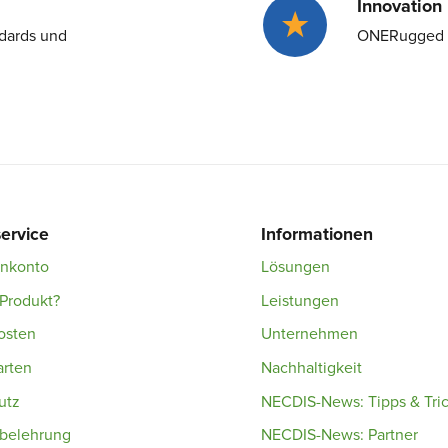
Innovation
ndards und
ONERugged in
ervice
Informationen
enkonto
Lösungen
Produkt?
Leistungen
osten
Unternehmen
arten
Nachhaltigkeit
utz
NECDIS-News: Tipps & Tri
sbelehrung
NECDIS-News: Partner