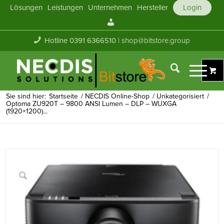
Lösungen
Leistungen
Unternehmen
Hersteller
Login
Mein
Konto
Hotline 0391 6366510 |
shop@bitstore.group
Sie sind hier:
Startseite
/
NECDIS Online-Shop
/
Unkategorisiert
/
Optoma ZU920T – 9800 ANSI Lumen – DLP – WUXGA
(1920×1200)...