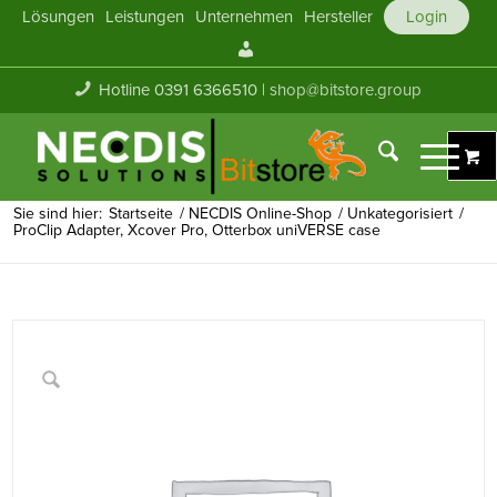
Lösungen
Leistungen
Unternehmen
Hersteller
Login
Mein
Konto
Hotline 0391 6366510 |
shop@bitstore.group
Sie sind hier:
Startseite
/
NECDIS Online-Shop
/
Unkategorisiert
/
ProClip Adapter, Xcover Pro, Otterbox uniVERSE case