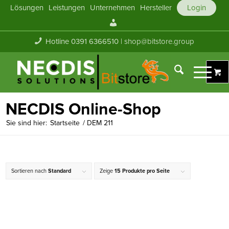
Lösungen
Leistungen
Unternehmen
Hersteller
Login
Mein
Konto
Hotline 0391 6366510 |
shop@bitstore.group
NECDIS Online-Shop
Sie sind hier:
Startseite
/
DEM 211
Sortieren nach
Standard
Zeige
15 Produkte pro Seite