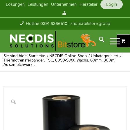
Lösungen
Leistungen
Unternehmen
Hersteller
Login
Mein
Konto
Hotline 0391 6366510 |
shop@bitstore.group
Sie sind hier:
Startseite
/
NECDIS Online-Shop
/
Unkategorisiert
/
Thermotransferbänder, TSC, 8050-SWX, Wachs, 60mm, 300m,
Außen, Schwarz...