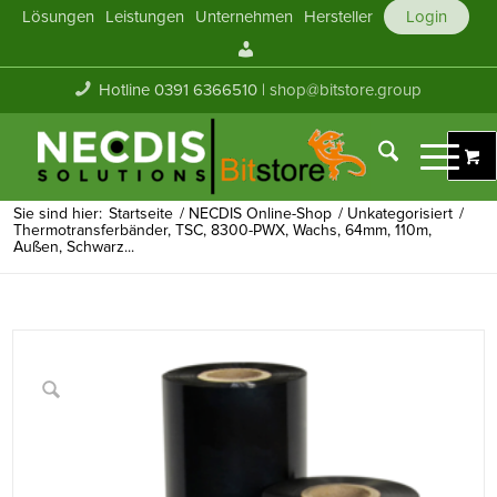
Lösungen
Leistungen
Unternehmen
Hersteller
Login
Mein
Konto
Hotline 0391 6366510 |
shop@bitstore.group
Sie sind hier:
Startseite
/
NECDIS Online-Shop
/
Unkategorisiert
/
Thermotransferbänder, TSC, 8300-PWX, Wachs, 64mm, 110m,
Außen, Schwarz...