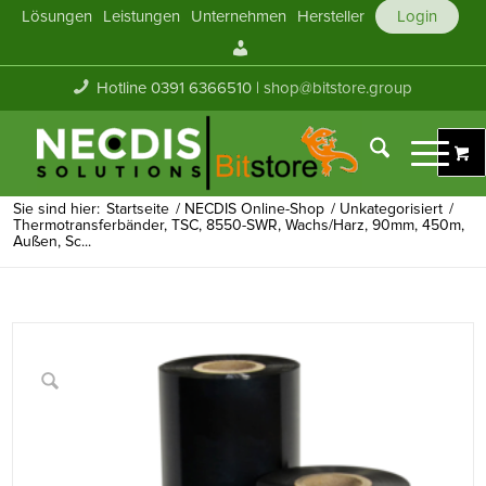
Lösungen
Leistungen
Unternehmen
Hersteller
Login
Mein
Konto
Hotline 0391 6366510 |
shop@bitstore.group
Sie sind hier:
Startseite
/
NECDIS Online-Shop
/
Unkategorisiert
/
Thermotransferbänder, TSC, 8550-SWR, Wachs/Harz, 90mm, 450m,
Außen, Sc...