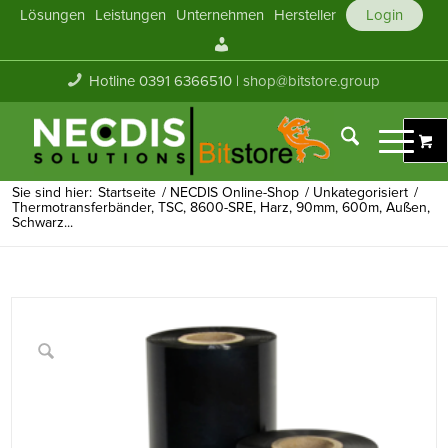
Lösungen
Leistungen
Unternehmen
Hersteller
Login
Mein
Konto
Hotline 0391 6366510 |
shop@bitstore.group
Sie sind hier:
Startseite
/
NECDIS Online-Shop
/
Unkategorisiert
/
Thermotransferbänder, TSC, 8600-SRE, Harz, 90mm, 600m, Außen,
Schwarz...