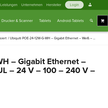
Mein
Leistungen
Unternehmen
Hersteller
Login
Konto
Drucker & Scanner
Tablets
Android-Tablets
siert
/
Ubiquiti POE-24-12W-G-WH – Gigabit Ethernet – Weiß – ...
H – Gigabit Ethernet –
UL – 24 V – 100 – 240 V –