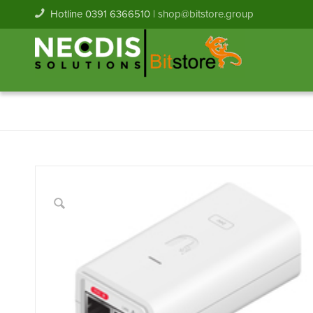
Hotline 0391 6366510 |
shop@bitstore.group