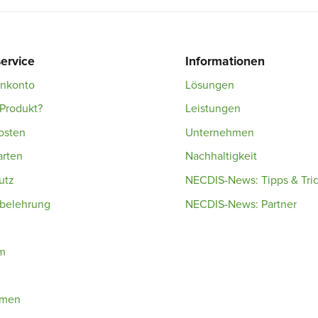
ervice
Informationen
enkonto
Lösungen
Produkt?
Leistungen
osten
Unternehmen
arten
Nachhaltigkeit
utz
NECDIS-News: Tipps & Tri
sbelehrung
NECDIS-News: Partner
m
hmen