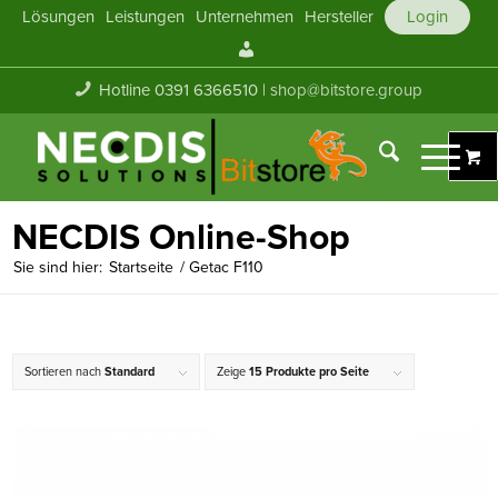
Lösungen
Leistungen
Unternehmen
Hersteller
Login
Mein
Konto
Hotline 0391 6366510 |
shop@bitstore.group
NECDIS Online-Shop
Sie sind hier:
Startseite
/
Getac F110
Sortieren nach
Standard
Zeige
15 Produkte pro Seite