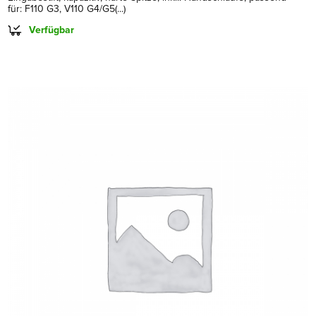
für: F110 G3, V110 G4/G5(...)
Verfügbar